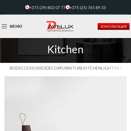
+375 (29) 802 07 77
+375 (25) 765 89 33
МЕНЮ
КОНСУЛЬТАЦИЯ
Kitchen
ВСЕ
ACCESSORIES
DECOR
FURNITURE
KITCHEN
LIGHTING