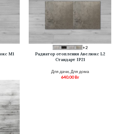
ВЫБЕРИТЕ ПАРАМЕТРЫ
+2
юкс М1
Радиатор отопления Авелюкс L2
Стандарт IP21
Для дачи
,
Для дома
Диапазон
640.00
Br
цен:
335.00 Br
–
365.00 Br