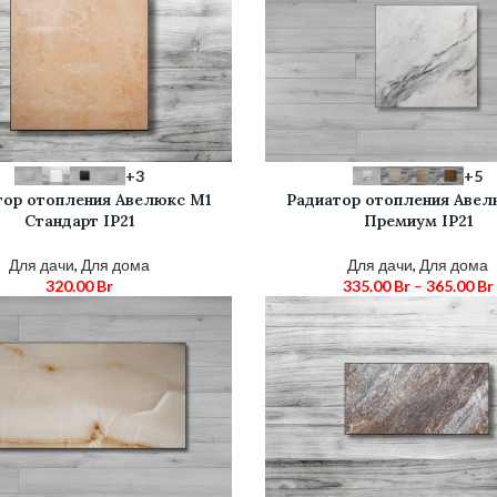
Е ПАРАМЕТРЫ
ВЫБЕРИТЕ ПАРАМЕТРЫ
+3
+5
тор отопления Авелюкс М1
Радиатор отопления Авел
Cтандарт IP21
Премиум IP21
Для дачи
,
Для дома
Для дачи
,
Для дома
320.00
Br
335.00
Br
–
365.00
Br